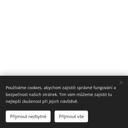
Používáme cookies, abychom zajistili správné fungování a
bezpečnost našich stránek. Tím vám můžeme zajistit tu
nejlepší zkušenost při jejich návštěvě.
Přijmout nezbytné
Přijmout vše
Cookies