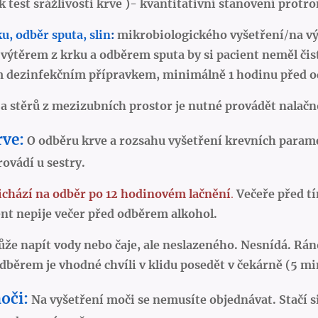
k test srážlivosti krve )-
kvantitativní stanovení protr
u, odběr sputa, slin
:
mikrobiologického vyšetřen
í
/
na v
výtěrem z krku a odběrem sputa by si pacient neměl čist
 dezinfekčním přípravkem, minimálně 1 hodinu před od
 a stěrů z mezizubních prostor je nutné provádět nalačno
rve:
O odběru krve a rozsahu vyšetření krevních parame
rovádí u sestry.
ichází na odběr po 12 hodinovém lačnění
.
Večeře před tí
ient nepije večer před odběrem alkohol.
že napít vody nebo čaje, ale neslazeného. Nesnídá. Rán
dběrem je vhodné chvíli v klidu posedět v čekárně (5 mi
oči:
Na vyšetření moči se nemusíte objednávat. Stačí 