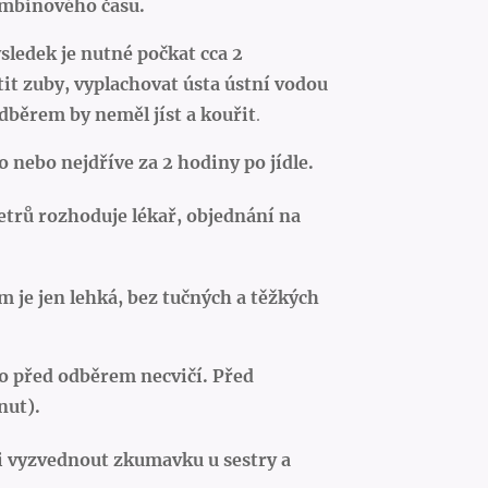
ombinového času.
ýsledek je nutné počkat
cca 2
it zuby, vyplachovat ústa ústní vodou
běrem by neměl jíst a kouřit
.
 nebo nejdříve za 2 hodiny po jídle.
trů rozhoduje lékař, objednání na
m je jen lehká, bez tučných a těžkých
o před odběrem necvičí. Před
nut).
si vyzvednout zkumavku u sestry a