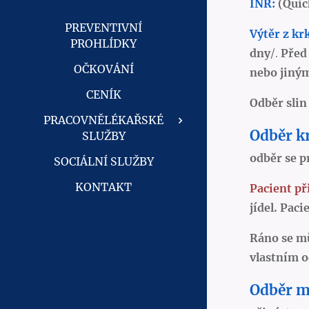
INR:
(Quic
PREVENTIVNÍ
Výtěr z krk
PROHLÍDKY
dny
/.
Před 
OČKOVÁNÍ
nebo jiným
CENÍK
Odběr slin
PRACOVNĚLÉKAŘSKÉ
Odběr k
SLUŽBY
odběr se p
SOCIÁLNÍ SLUŽBY
KONTAKT
Pacient př
jídel. Pac
Ráno se mů
vlastním o
Odběr m