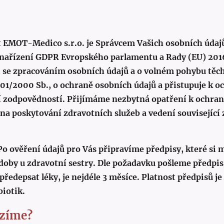
 EMOT-Medico s.r.o. je Správcem Vašich osobních údajů
nařízení GDPR Evropského parlamentu a Rady (EU) 2016
i se zpracováním osobních údajů a o volném pohybu těch
101/2000 Sb., o ochraně osobních údajů a přistupuje k o
zodpovědností. Přijímáme nezbytná opatření k ochraně
na poskytování zdravotních služeb a vedení souvisejíc
Po ověření údajů pro Vás připravíme předpisy, které si
doby u zdravotní sestry. Dle požadavku pošleme předpis
 předepsat léky, je nejdéle 3 měsíce. Platnost předpisů j
biotik.
ízíme?