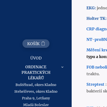
EKG:
jedno
Holter TK:
CRP diagn
NT-proB
KOŠÍK
Měření kr
typu a kon
ÚVOD
ORDINACE
FOB nebol
PRAKTICKÝCH
traktu.
LÉKAŘŮ
Streptest
:
Buštěhrad, okres Kladno
bakterií s
Stehelčeves, okres Kladno
Praha 9, Letňany
Mladá Boleslav