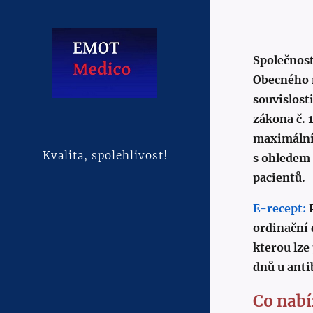
Společnost
Obecného 
souvislost
zákona č. 
maximální 
Kvalita, spolehlivost!
s ohledem 
pacientů.
E-recept:
ordinační 
kterou lze
dnů u anti
Co nab