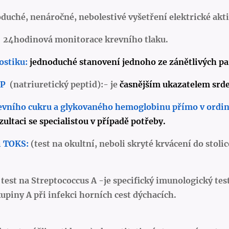
duché, nenáročné, nebolestivé vyšetření elektrické akti
24hodinová monitorace krevního tlaku.
ostiku:
jednoduché stanovení jednoho ze zánětlivých p
NP
(natriuretický peptid):-
je
časnějším ukazatelem srde
evního cukru a glykovaného hemoglobinu přímo v ordin
zultaci se specialistou v případě potřeby.
i TOKS:
(test na okultní, neboli skryté krvácení do stolic
 test
na Streptococcus A -je
specifický imunologický tes
kupiny A při infekci horních cest dýchacích.