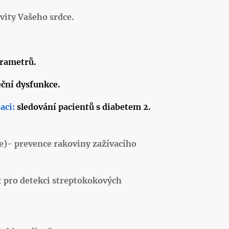
vity Vašeho srdce.
arametrů.
ční dysfunkce.
aci:
sledování pacientů s diabetem 2.
e)
- prevence rakoviny zažívacího
t pro detekci streptokokových