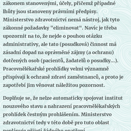
zákonem stanovenými, účely, přičemž případné
lhůty jsou stanoveny právními předpisy.
Ministerstvo zdravotnictví nemá nástroj, jak tyto
zákonné požadavky "eliminovat". Navíc je třeba
upozornit na to, že nejde o pouhou otázku
administrativy, ale tato (posudková) činnost má
zásadní dopad na oprávněné zájmy (a ochranu)
dotčených osob (pacientů, žadatelů o posudky...).
Pracovnělékařské prohlídky velmi významně
přispívají k ochraně zdraví zaměstnanců, a proto je
zapotřebí jim věnovat náležitou pozornost.
Doplňuje se, že nelze automaticky spojovat institut
nouzového stavu a nahrazení pracovnělékařských
prohlídek čestným prohlášením. Ministerstvo
zdravotnictví tedy v této době pro tuto oblast
neplánuje přijetí žádného opatření.